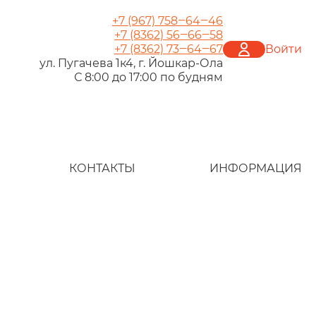
+7 (967) 758‒64‒46
+7 (8362) 56‒66‒58
+7 (8362) 73‒64‒67
Войти
ул. Пугачева 1к4, г. Йошкар‑Ола
С 8:00 до 17:00 по будням
КОНТАКТЫ
ИНФОРМАЦИЯ
Как сделать зак
Правовая инфо
Мебель под зак
Доставка и опла
Условия работы
Подарочный се