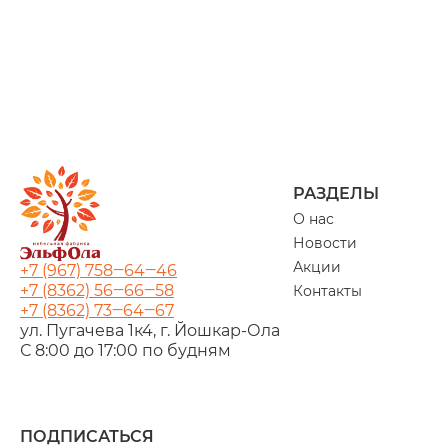
РАЗДЕЛЫ
О нас
Новости
Акции
+7 (967) 758‒64‒46
+7 (8362) 56‒66‒58
Контакты
+7 (8362) 73‒64‒67
ул. Пугачева 1к4, г. Йошкар‑Ола
С 8:00 до 17:00 по будням
ПОДПИСАТЬСЯ