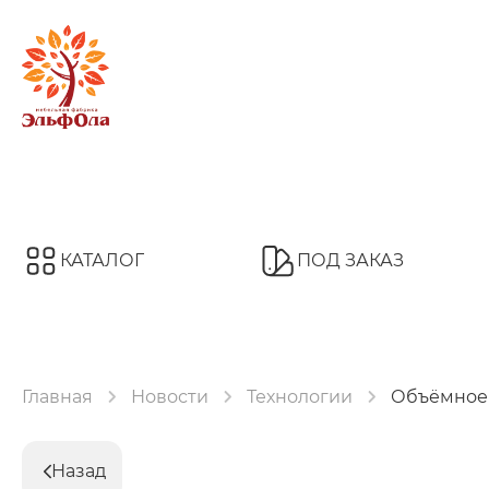
КАТАЛОГ
ПОД ЗАКАЗ
Шкафы
Гардеробные модули
Главная
Новости
Технологии
Объёмное
Столы
Кровати
Кухни
Детские
Спальни
Назад
Полки