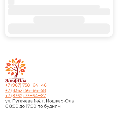
+7 (967) 758‒64‒46
+7 (8362) 56‒66‒58
+7 (8362) 73‒64‒67
ул. Пугачева 1к4, г. Йошкар‑Ола
С 8:00 до 17:00 по будням