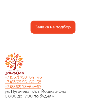
Заявка на подбор
+7 (967) 758‒64‒46
+7 (8362) 56‒66‒58
+7 (8362) 73‒64‒67
ул. Пугачева 1к4, г. Йошкар‑Ола
С 8:00 до 17:00 по будням