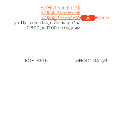
+7 (967) 758‒64‒46
+7 (8362) 56‒66‒58
+7 (8362) 73‒64‒67
Войти
ул. Пугачева 1к4, г. Йошкар‑Ола
С 8:00 до 17:00 по будням
КОНТАКТЫ
ИНФОРМАЦИЯ
Как сделать зак
Правовая инфо
Мебель под зак
Доставка и опла
Условия работы
Подарочный се