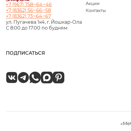
Акции
+7 (967) 758‒64‒46
+7 (8362) 56‒66‒58
Контакты
+7 (8362) 73‒64‒67
ул. Пугачева 1к4, г. Йошкар‑Ола
С 8:00 до 17:00 по будням
ПОДПИСАТЬСЯ
«Ме