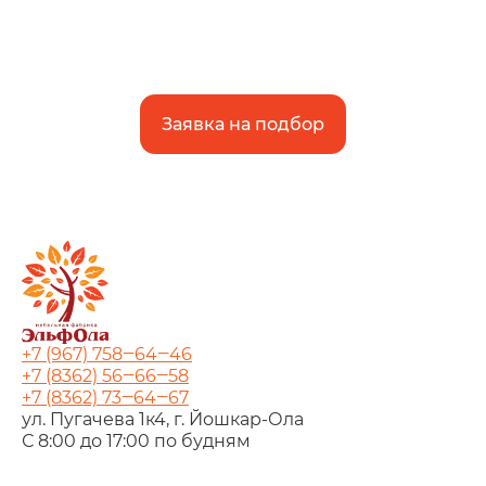
Заявка на подбор
+7 (967) 758‒64‒46
+7 (8362) 56‒66‒58
+7 (8362) 73‒64‒67
ул. Пугачева 1к4, г. Йошкар‑Ола
С 8:00 до 17:00 по будням