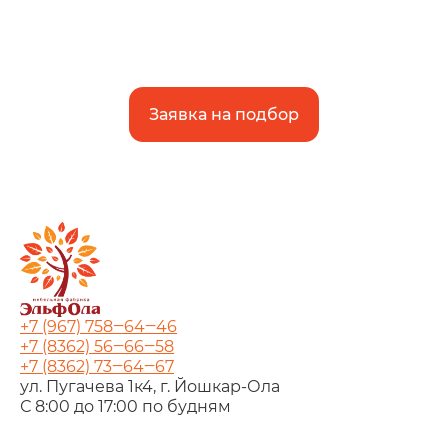
Заявка на подбор
+7 (967) 758‒64‒46
+7 (8362) 56‒66‒58
+7 (8362) 73‒64‒67
ул. Пугачева 1к4, г. Йошкар‑Ола
С 8:00 до 17:00 по будням